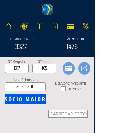
ULTIMO Nº SÓCIO
ULTIMO Nº REGISTRO
3327
1478
Nº Registro
Nº Sócio
Data Admissão
LIGAÇÃO WEBSITE
LIGADO
SÓCIO MAIOR
CARREGAR FOTO