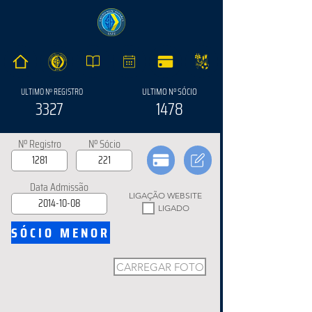
ULTIMO Nº SÓCIO
ULTIMO Nº REGISTRO
3327
1478
Nº Registro
Nº Sócio
Data Admissão
LIGAÇÃO WEBSITE
LIGADO
SÓCIO MENOR
CARREGAR FOTO