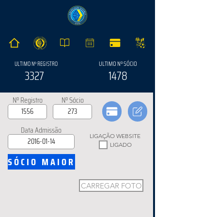
ULTIMO Nº SÓCIO
ULTIMO Nº REGISTRO
3327
1478
Nº Registro
Nº Sócio
Data Admissão
LIGAÇÃO WEBSITE
LIGADO
SÓCIO MAIOR
CARREGAR FOTO