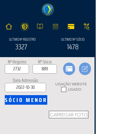
ULTIMO Nº SÓCIO
ULTIMO Nº REGISTRO
3327
1478
Nº Registro
Nº Sócio
Data Admissão
LIGAÇÃO WEBSITE
LIGADO
SÓCIO MENOR
CARREGAR FOTO