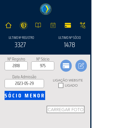
ULTIMO Nº SÓCIO
ULTIMO Nº REGISTRO
3327
1478
Nº Registro
Nº Sócio
Data Admissão
LIGAÇÃO WEBSITE
LIGADO
SÓCIO MENOR
CARREGAR FOTO