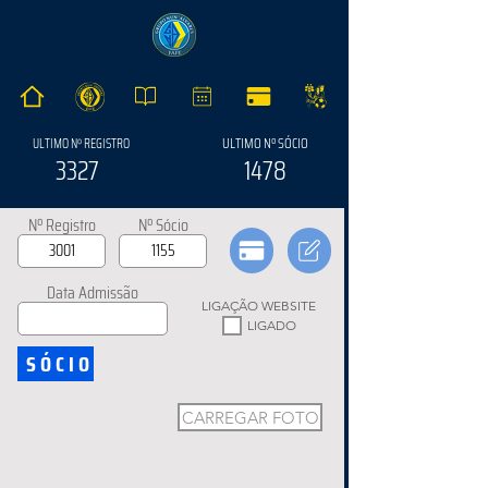
ULTIMO Nº SÓCIO
ULTIMO Nº REGISTRO
3327
1478
Nº Registro
Nº Sócio
Data Admissão
LIGAÇÃO WEBSITE
LIGADO
SÓCIO
CARREGAR FOTO