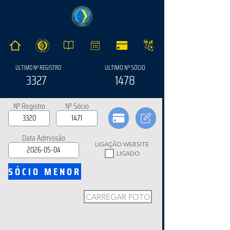
ULTIMO Nº SÓCIO
ULTIMO Nº REGISTRO
3327
1478
Nº Registro
Nº Sócio
Data Admissão
LIGAÇÃO WEBSITE
LIGADO
SÓCIO MENOR
CARREGAR FOTO