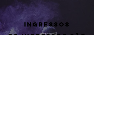
Ingressos
Os ingressos são
limitados e devem
ser adquiridos
antecipadamente.
Estacionamento
Estacionamento
disponível para
torcedores,