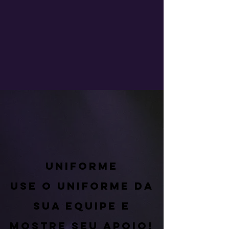
Uniforme
Use o uniforme da
sua equipe e
mostre seu apoio!