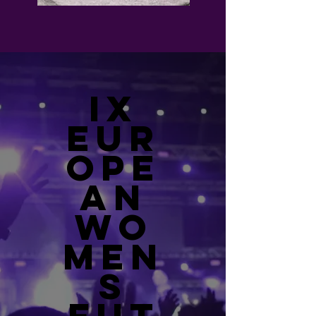
IX
EUR
OPE
AN
WO
MEN
S