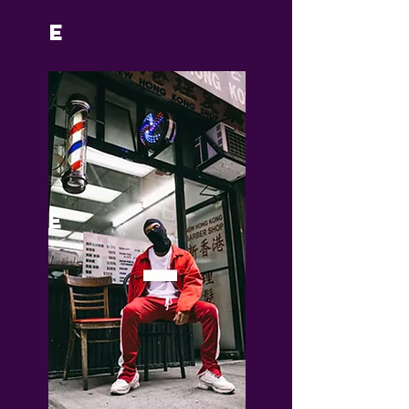
E
V
E