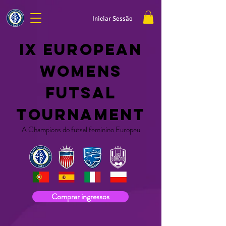
Iniciar Sessão
IX EUROPEAN
WOMENS
FUTSAL
TOURNAMENT
A Champions do futsal feminino Europeu
Comprar ingressos