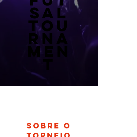
FUT
SAL
TOU
RNA
MEN
T
Sobre o
Torneio