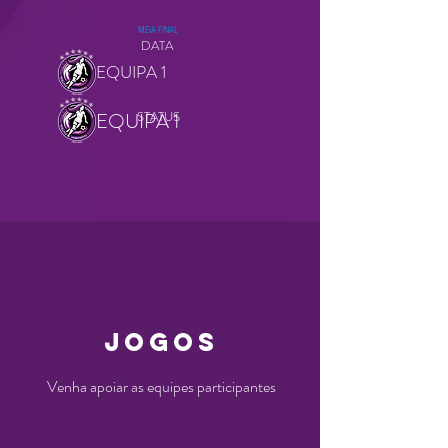
MEIA FINAL
DATA
EQUIPA 1
EQUIPA 1
STATUS
JOGOS
Venha apoiar as equipes participantes