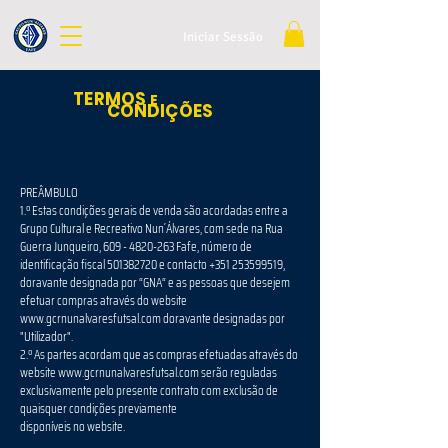
Iniciar Sessão
TERMOS
E
CONDIÇÕES
PREÂMBULO
1.º Estas condições gerais de venda são acordadas entre a
Grupo Cultural e Recreativo Nun´Álvares, com sede na Rua
Guerra Junqueiro, 609 - 4820-263 Fafe, número de
identificação fiscal 501382720 e contacto +351 253599519,
doravante designada por “GNA“ e as pessoas que desejem
efetuar compras através do website
www.gcrnunalvaresfutsal.com doravante designadas por
"Utilizador".
2.º As partes acordam que as compras efetuadas através do
website www.gcrnunalvaresfutsal.com serão reguladas
exclusivamente pelo presente contrato com exclusão de
quaisquer condições previamente
disponíveis no website.