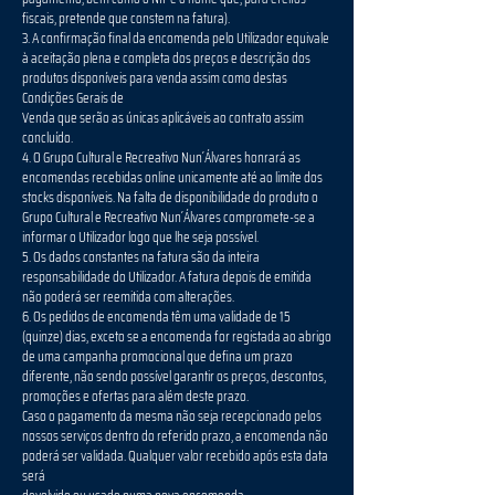
fiscais, pretende que constem na fatura).
3. A confirmação final da encomenda pelo Utilizador equivale
à aceitação plena e completa dos preços e descrição dos
produtos disponíveis para venda assim como destas
Condições Gerais de
Venda que serão as únicas aplicáveis ao contrato assim
concluído.
4. O Grupo Cultural e Recreativo Nun´Álvares honrará as
encomendas recebidas online unicamente até ao limite dos
stocks disponíveis. Na falta de disponibilidade do produto o
Grupo Cultural e Recreativo Nun´Álvares compromete-se a
informar o Utilizador logo que lhe seja possível.
5. Os dados constantes na fatura são da inteira
responsabilidade do Utilizador. A fatura depois de emitida
não poderá ser reemitida com alterações.
6. Os pedidos de encomenda têm uma validade de 15
(quinze) dias, exceto se a encomenda for registada ao abrigo
de uma campanha promocional que defina um prazo
diferente, não sendo possível garantir os preços, descontos,
promoções e ofertas para além deste prazo.
Caso o pagamento da mesma não seja recepcionado pelos
nossos serviços dentro do referido prazo, a encomenda não
poderá ser validada. Qualquer valor recebido após esta data
será