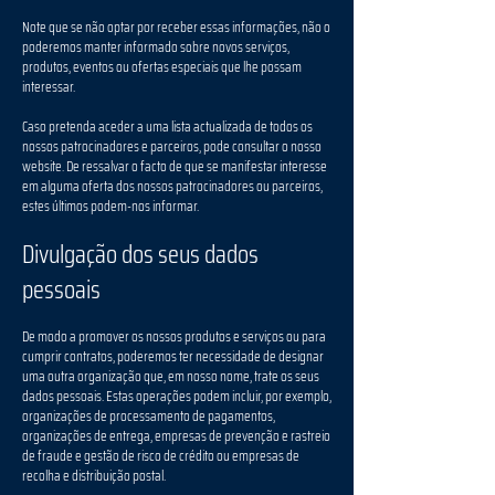
Note que se não optar por receber essas informações, não o
poderemos manter informado sobre novos serviços,
produtos, eventos ou ofertas especiais que lhe possam
interessar.
Caso pretenda aceder a uma lista actualizada de todos os
nossos patrocinadores e parceiros, pode consultar o nosso
website. De ressalvar o facto de que se manifestar interesse
em alguma oferta dos nossos patrocinadores ou parceiros,
estes últimos podem-nos informar.
Divulgação dos seus dados
pessoais
De modo a promover os nossos produtos e serviços ou para
cumprir contratos, poderemos ter necessidade de designar
uma outra organização que, em nosso nome, trate os seus
dados pessoais. Estas operações podem incluir, por exemplo,
organizações de processamento de pagamentos,
organizações de entrega, empresas de prevenção e rastreio
de fraude e gestão de risco de crédito ou empresas de
recolha e distribuição postal.