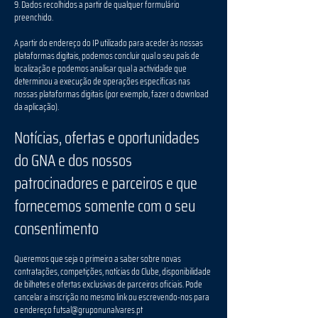
9. Dados recolhidos a partir de qualquer formulário
preenchido.
A partir do endereço do IP utilizado para aceder às nossas
plataformas digitais, podemos concluir qual o seu país de
localização e podemos analisar qual a actividade que
determinou a execução de operações específicas nas
nossas plataformas digitais (por exemplo, fazer o download
da aplicação).
Notícias, ofertas e oportunidades
do
GNA
e dos nossos
patrocinadores e parceiros e que
fornecemos somente com o seu
consentimento
Queremos que seja o primeiro a saber sobre novas
contratações, competições, notícias do Clube, disponibilidade
de bilhetes e ofertas exclusivas de parceiros oficiais. Pode
cancelar a inscrição no mesmo link ou escrevendo-nos para
o endereço
futsal@gruponunalvares.pt