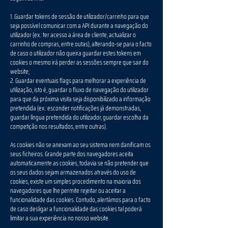
1. Guardar tokens de sessão de utilizador/carrinho para que
seja possível comunicar com a API durante a navegação do
utilizador (ex.: ter acesso a área de cliente, actualizar o
carrinho de compras, entre outas), alterando-se para o facto
de caso o utilizador não queira guardar estes tokens em
cookies o mesmo irá perder as sessões sempre que sair do
website;
2. Guardar eventuais flags para melhorar a experiência de
utilização, isto é, guardar o fluxo de navegação do utilizador
para que da próxima visita seja disponibilizado a informação
pretendida (ex.: esconder notificações já demonstradas,
guardar língua pretendida do utilizador, guardar escolha da
competição nos resultados, entre outras).
As cookies não se anexam ao seu sistema nem danificam os
seus ficheiros. Grande parte dos navegadores aceita
automaticamente as cookies, todavia se não pretender que
os seus dados sejam armazenados através do uso de
cookies, existe um simples procedimento na maioria dos
navegadores que lhe permite rejeitar ou aceitar a
funcionalidade das cookies. Contudo, alertámos para o facto
de caso desligar a funcionalidade das cookies tal poderá
limitar a sua experiência no nosso website.