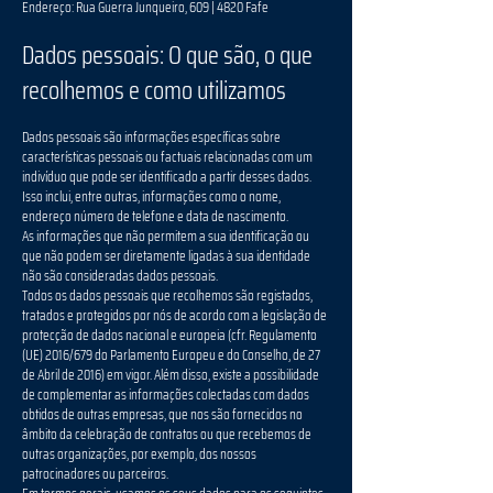
Endereço: Rua Guerra Junqueiro, 609 | 4820 Fafe
Dados pessoais: O que são, o que
recolhemos e como utilizamos
Dados pessoais são informações específicas sobre
características pessoais ou factuais relacionadas com um
indivíduo que pode ser identificado a partir desses dados.
Isso inclui, entre outras, informações como o nome,
endereço número de telefone e data de nascimento.
As informações que não permitem a sua identificação ou
que não podem ser diretamente ligadas à sua identidade
não são consideradas dados pessoais.
Todos os dados pessoais que recolhemos são registados,
tratados e protegidos por nós de acordo com a legislação de
protecção de dados nacional e europeia (cfr. Regulamento
(UE) 2016/679 do Parlamento Europeu e do Conselho, de 27
de Abril de 2016) em vigor. Além disso, existe a possibilidade
de complementar as informações colectadas com dados
obtidos de outras empresas, que nos são fornecidos no
âmbito da celebração de contratos ou que recebemos de
outras organizações, por exemplo, dos nossos
patrocinadores ou parceiros.