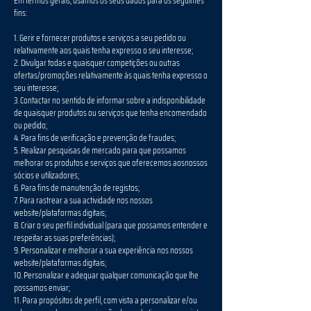
Em termos gerais, usamos os seus dados para os seguintes
fins:
1. Gerir e fornecer produtos e serviços a seu pedido ou
relativamente aos quais tenha expresso o seu interesse;
2. Divulgar todas e quaisquer competições ou outras
ofertas/promoções relativamente às quais tenha expresso o
seu interesse;
3. Contactar no sentido de informar sobre a indisponibilidade
de quaisquer produtos ou serviços que tenha encomendado
ou pedido;
4. Para fins de verificação e prevenção de fraudes;
5. Realizar pesquisas de mercado para que possamos
melhorar os produtos e serviços que oferecemos aosnossos
sócios e utilizadores;
6. Para fins de manutenção de registos;
7. Para rastrear a sua actividade nos nossos
website/plataformas digitais;
8. Criar o seu perfil individual (para que possamos entender e
respeitar as suas preferências);
9. Personalizar e melhorar a sua experiência nos nossos
website/plataformas digitais;
10. Personalizar e adequar qualquer comunicação que lhe
possamos enviar;
11. Para propósitos de perfil, com vista a personalizar e/ou