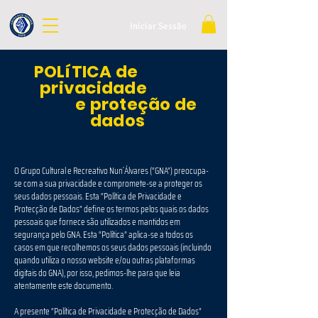
Iniciar Sessão
POLíTICA de
privacidade
e proteção de
dados
O Grupo Cultural e Recreativo Nun´Álvares (“GNA”) preocupa-
se com a sua privacidade e compromete-se a proteger os
seus dados pessoais. Esta “Política de Privacidade e
Protecção de Dados” define os termos pelos quais os dados
pessoais que fornece são utilizados e mantidos em
segurança pelo GNA. Esta “Política” aplica-se a todos os
casos em que recolhemos os seus dados pessoais (incluindo
quando utiliza o nosso website e/ou outras plataformas
digitais do GNA), por isso, pedimos-lhe para que leia
atentamente este documento.
A presente “Política de Privacidade e Protecção de Dados”