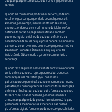
adequar qualquer comunicação de marketing que consinta
receber.
Quando lhe fornecemos produtos ou serviços, podemos
recolher e guardar qualquer dado pessoal que nos dê.
Podemos, por exemplo, manter registos do seu nome,
endereço, endereço de e-mail, número de telefone e/ou
detalhes do cartão de pagamento utilizado. Também
podemos registar detalhes de qualquer deficiência ou
necessidades de saúde de que possa padecer no momento
da reserva de um evento ou de um serviço que ocorrerá no
Pavilhão do Grupo Nun´Álvares ou em qualquer outra
instalação do GNA de modo a garantir o seu conforto e
segurança.
Quando faz o registo no nosso website com vista a abrir uma
conta online, quando se regista para receber as nossas
comunicações de marketing (e/ou dos nossos
patrocinadores e parceiros), quando entra num dos nossos
passatempos, quando preenche os nossos formulários (seja
online ou offline) ou, por qualquer outra forma, quando nos
fornece os seus dados pessoais, podemos recolher e
armazenar qualquer dado pessoal fornecido e usá-lo para
personalizar e melhorar a sua experiência nas nossas
plataformas digitais, fornecer produtos e serviços solicitados