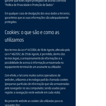
garantir que estes sejam protegidos de acordo com esta
“Política de Privacidade e Proteção de Dados”.
Em qualquer caso de divulgação dos seus dados a terceiros,
garantimos que as suas informações são adequadamente
protegidas.
Cookies: o que são e como as
utilizamos
Nos termos da Lei nº 41/2004, de 18 de Agosto, alterada pela
Lei n.º 46/2012, de 29 de Agosto, é permitido, dentro dos
termos legais, o armazenamento de informações e a
possibilidade de acesso à informação armazenada no
equipamento terminal de um assinante ou utilizador.
Com efeito, e tal como muitos outros operadores de
websites, utilizamos a tecnologia padrão chamada cookies
(pequenas partículas de informação que são armazenadas
pelo navegador no seu computador, sendo usadas para
registar a navegação neste website em cada visita).
No presente website as cookies são utilizadas para os
seguintes fins: