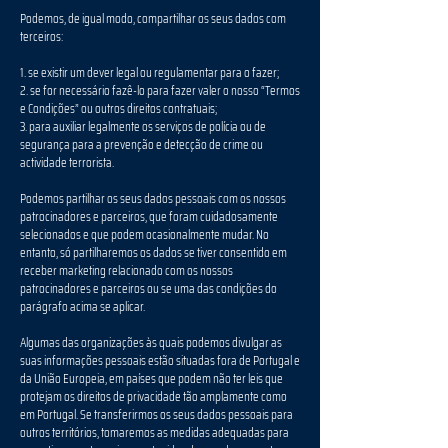
Podemos, de igual modo, compartilhar os seus dados com
terceiros:
1. se existir um dever legal ou regulamentar para o fazer;
2. se for necessário fazê-lo para fazer valer o nosso “Termos
e Condições” ou outros direitos contratuais;
3. para auxiliar legalmente os serviços de polícia ou de
segurança para a prevenção e detecção de crime ou
actividade terrorista.
Podemos partilhar os seus dados pessoais com os nossos
patrocinadores e parceiros, que foram cuidadosamente
selecionados e que podem ocasionalmente mudar. No
entanto, só partilharemos os dados se tiver consentido em
receber marketing relacionado com os nossos
patrocinadores e parceiros ou se uma das condições do
parágrafo acima se aplicar.
Algumas das organizações às quais podemos divulgar as
suas informações pessoais estão situadas fora de Portugal e
da União Europeia, em países que podem não ter leis que
protejam os direitos de privacidade tão amplamente como
em Portugal. Se transferirmos os seus dados pessoais para
outros territórios, tomaremos as medidas adequadas para