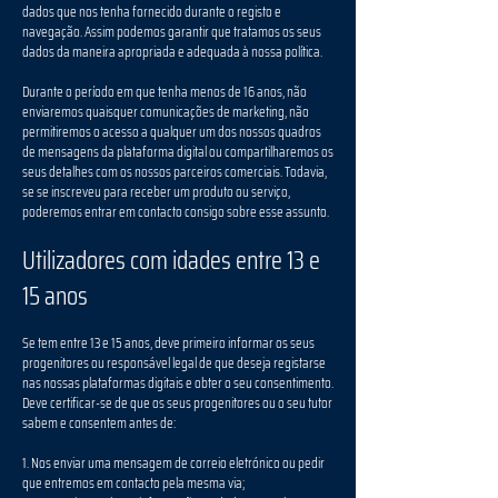
dados que nos tenha fornecido durante o registo e
navegação. Assim podemos garantir que tratamos os seus
dados da maneira apropriada e adequada à nossa política.
Durante o período em que tenha menos de 16 anos, não
enviaremos quaisquer comunicações de marketing, não
permitiremos o acesso a qualquer um dos nossos quadros
de mensagens da plataforma digital ou compartilharemos os
seus detalhes com os nossos parceiros comerciais. Todavia,
se se inscreveu para receber um produto ou serviço,
poderemos entrar em contacto consigo sobre esse assunto.
Utilizadores com idades entre 13 e
15 anos
Se tem entre 13 e 15 anos, deve primeiro informar os seus
progenitores ou responsável legal de que deseja registarse
nas nossas plataformas digitais e obter o seu consentimento.
Deve certificar-se de que os seus progenitores ou o seu tutor
sabem e consentem antes de:
1. Nos enviar uma mensagem de correio eletrónico ou pedir
que entremos em contacto pela mesma via;