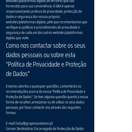
websites/plataformas digitais de terceiros que são
fornecidos para sua conveniência. O GNA é apenas
responsável pelas práticas de privacidade, protecção de
dados e segurança dos nossos próprios
websites/plataformas digitais, pelo que recomendamos que
verifique as políticas e procedimentos de privacidade e
segurança de cada um dos outros websites/plataformas
digitais que visite.
Como nos contactar sobre os seus
dados pessoais ou sobre esta
“Política de Privacidade e Proteção
de Dados”
Estamos abertos a quaisquer questões, comentários ou
recomendações acerca da nossa “Política de Privacidade e
Proteção de Dados”. Se tiver alguma questão quanto à nossa
forma de recolher, armazenar ou de utilizar os seus dados
pessoais, por favor contacte-nos através das seguintes
formas:
E-mail:
futsal@gruponunalvares.pt
Correio: Destinatário: Encarregado de Protecção de Dados