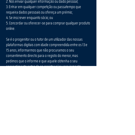
2. Nos enviar qualquer informação ou dado pessoal;
3. Entrar em qualquer competição ou passatempo que
requeira dados pessoais ou ofereça um prémio;
4. Se inscrever enquanto sócio; ou
5. Concordar ou oferecer-se para comprar qualquer produto
online.
Se é o progenitor ou o tutor de um utilizador das nossas
plataformas digitais com idade compreendida entre os 13 e
15 anos, informarmos que não procuramos o seu
consentimento directo para o registo do menor, mas
pedimos que o informe e que aquele obtenha o seu
consentimento antes de se registar e/ ou previamente
realizar qualquer uma das actividades acima enumeradas.
Utilizadores com idade inferior a 13 anos
Se tem menos de 13 anos, só poderá usar as áreas restritas
das nossas plataformas digitais se os seus progenitores ou
tutor previamente consentirem. Se tem menos de 13 anos e
quer registar-se no nosso website, deve-nos informar do
seu nome, endereço de e-mail, país e data de nascimento. O
nosso sistema solicitará o nome e o endereço de e-mail dos
seus progenitores ou do seu tutor. Enviaremos um e-mail
para que eles estejam cientes do seu pedido e pediremos o
consentimento deles, que terão que confirmar que têm