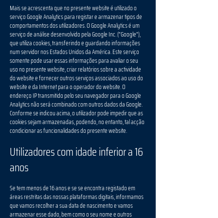
Mais se acrescenta que no presente website é utilizado o
serviço Google Analytics para registar e armazenar tipos de
comportamentos dos utilizadores. O Google Analytics é um
serviço de análise desenvolvido pela Google Inc. ("Google"),
que utiliza cookies, transferindo e guardando informações
num servidor nos Estados Unidos da América. Este serviço
somente pode usar essas informações para avaliar o seu
uso no presente website, criar relatórios sobre a actividade
do website e fornecer outros serviços associados ao uso do
website e da Internet para o operador do website. O
endereço IP transmitido pelo seu navegador para o Google
Analytics não será combinado com outros dados da Google.
Conforme se indicou acima, o utilizador pode impedir que as
cookies sejam armazenadas, podendo, no entanto, tal acção
condicionar as funcionalidades do presente website.
Utilizadores com idade inferior a 16
anos
Se tem menos de 16 anos e se se encontra registado em
áreas restritas das nossas plataformas digitais, informamos
que vamos recolher a sua data de nascimento e vamos
armazenar esse dado, bem como o seu nome e outros