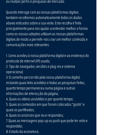
ou realizar perfis e pesquisas de mercado.
Quando interage com as nossas plataformas digitais
também recolhemos automaticamente todos os dados
abaixo indicados sobre a sua visita. Esta recolha é feita
principalmente para nos ajudar a entender melhor a forma
como os nossos adeptos utilizam as nossas plataformas
digitais de modo a permitir-nos criar um melhor conteúdo e
comunicações mais relevantes:
1. Como acedeu à nossa plataforma digital e ao endereço do
protocolo de internet (IP) usado;
2. Tipo de navegador, versões e plug-ins e sistema
operacional;
3. O caminho percorrido pela nossa plataforma digital,
incluindo quais links acedidos e todas as pesquisas feitas,
quanto tempo permaneceu numa página e outras
informações de interacção da página;
4. Quais os vídeos assistidos e por quanto tempo;
5. Quais os conteúdos em que foram colocados “gosto” e
quais os partilhados;
6. Quais os anúncios que viu e respondeu;
7. Quais as mensagens pop-up ou push que pode ter visto e
respondido;
8. Estado da assinatura;