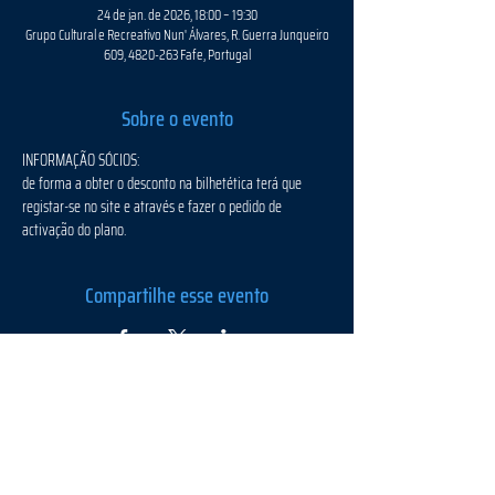
24 de jan. de 2026, 18:00 – 19:30
Grupo Cultural e Recreativo Nun' Álvares, R. Guerra Junqueiro
609, 4820-263 Fafe, Portugal
Sobre o evento
INFORMAÇÃO SÓCIOS:
de forma a obter o desconto na bilhetética terá que 
registar-se no site e através e fazer o pedido de 
activação do plano.
Compartilhe esse evento