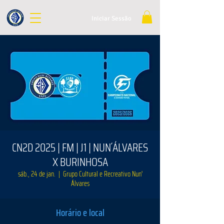
Iniciar Sessão
CN2D 2025 | FM | J1 | NUN´ÁLVARES
X BURINHOSA
sáb., 24 de jan.
  |  
Grupo Cultural e Recreativo Nun'
Álvares
Horário e local