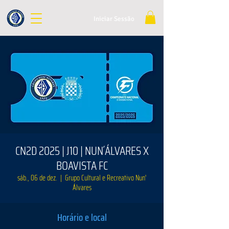
Iniciar Sessão
CN2D 2025 | J10 | NUN´ÁLVARES X
BOAVISTA FC
sáb., 06 de dez.
  |  
Grupo Cultural e Recreativo Nun'
Álvares
Horário e local