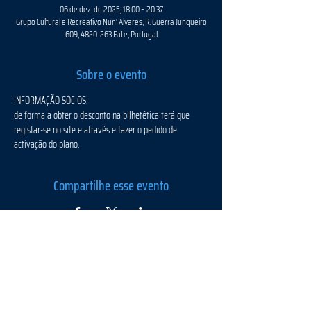
06 de dez. de 2025, 18:00 – 20:37
Grupo Cultural e Recreativo Nun' Álvares, R. Guerra Junqueiro
609, 4820-263 Fafe, Portugal
Sobre o evento
INFORMAÇÃO SÓCIOS:
de forma a obter o desconto na bilhetética terá que 
registar-se no site e através e fazer o pedido de 
activação do plano.
Compartilhe esse evento