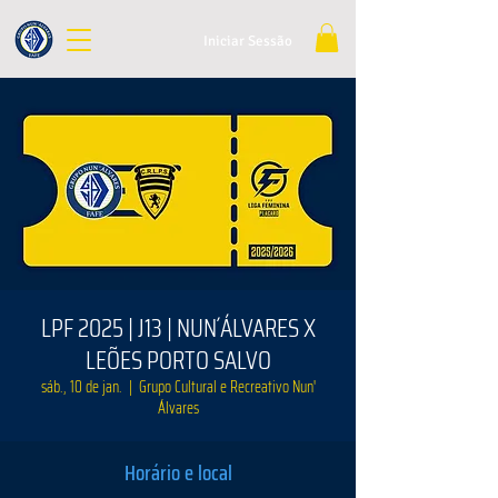
Iniciar Sessão
LPF 2025 | J13 | NUN´ÁLVARES X
LEÕES PORTO SALVO
sáb., 10 de jan.
  |  
Grupo Cultural e Recreativo Nun'
Álvares
Horário e local