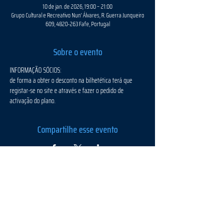
10 de jan. de 2026, 19:00 – 21:00
Grupo Cultural e Recreativo Nun' Álvares, R. Guerra Junqueiro
609, 4820-263 Fafe, Portugal
Sobre o evento
INFORMAÇÃO SÓCIOS:
de forma a obter o desconto na bilhetética terá que 
registar-se no site e através e fazer o pedido de 
activação do plano.
Compartilhe esse evento