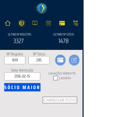
ULTIMO Nº SÓCIO
ULTIMO Nº REGISTRO
3327
1478
Nº Registro
Nº Sócio
Data Admissão
LIGAÇÃO WEBSITE
LIGADO
SÓCIO MAIOR
CARREGAR FOTO