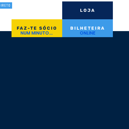
DIRETO
LOJA
Iniciar Sessão
FAZ-TE SÓCIO
BILHETEIRA
NUM MINUTO...
ONLINE