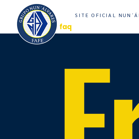
INICI
SITE OFICIAL NUN´Á
E
faq
DÚVIDAS