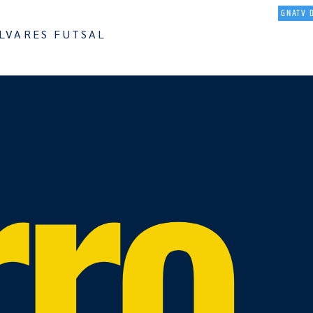
O
NOTICIAS
EQUIPAS
AGENDA
RESULTADOS
MULTIMEDIA
GNATV 
LVARES FUTSAL
rro