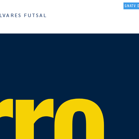
O
NOTICIAS
EQUIPAS
AGENDA
RESULTADOS
MULTIMEDIA
GNATV 
LVARES FUTSAL
rro