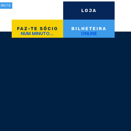
DIRETO
LOJA
Iniciar Sessão
FAZ-TE SÓCIO
BILHETEIRA
NUM MINUTO...
ONLINE