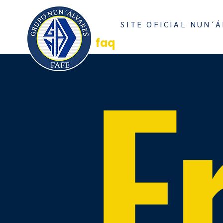
INICI
SITE OFICIAL NUN´Á
E
faq
DÚVIDAS