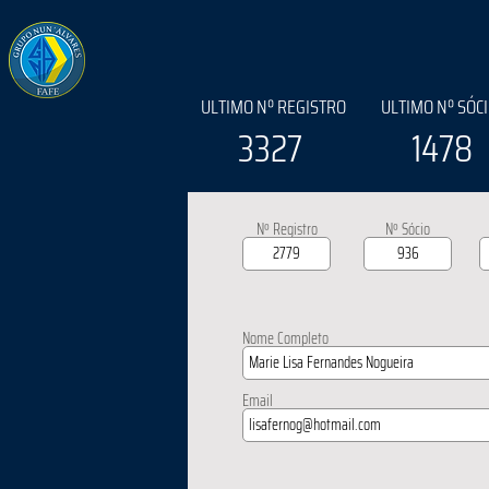
ULTIMO Nº REGISTRO
ULTIMO Nº SÓC
3327
1478
Nº Registro
Nº Sócio
Nome Completo
Email