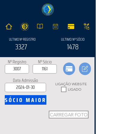
ULTIMO Nº SÓCIO
ULTIMO Nº REGISTRO
3327
1478
Nº Registro
Nº Sócio
Data Admissão
LIGAÇÃO WEBSITE
LIGADO
SÓCIO MAIOR
CARREGAR FOTO