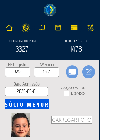
ULTIMO Nº SÓCIO
ULTIMO Nº REGISTRO
3327
1478
Nº Registro
Nº Sócio
Data Admissão
LIGAÇÃO WEBSITE
LIGADO
SÓCIO MENOR
CARREGAR FOTO