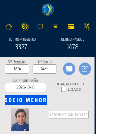
ULTIMO Nº SÓCIO
ULTIMO Nº REGISTRO
3327
1478
Nº Registro
Nº Sócio
Data Admissão
LIGAÇÃO WEBSITE
LIGADO
SÓCIO MENOR
CARREGAR FOTO