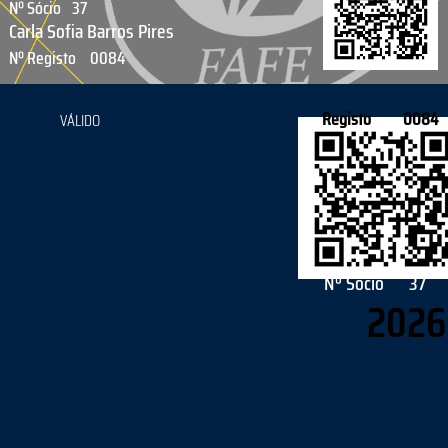
Nº Sócio
37
Carla Sofia Barros Pires
Nº Registo
0084
Registo
0084
VÁLIDO
Nº Sócio
37
2026