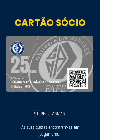
CARTÃO SÓCIO
Nº Sócio
55
Helena Maria Teixeira S. Soares
Nº Registo
0153
POR REGULARIZAR
As suas quotas encontram-se em
pagamento.