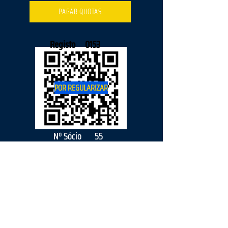
PAGAR QUOTAS
Registo
0153
POR REGULARIZAR
Nº Sócio
55
2026
parceiro
s