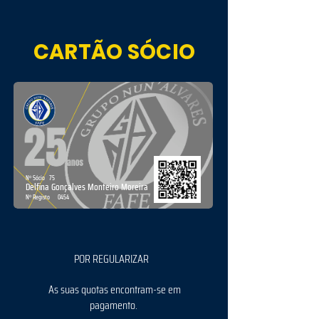
CARTÃO SÓCIO
Nº Sócio
75
Delfina Gonçalves Monteiro Moreira
Nº Registo
0454
POR REGULARIZAR
As suas quotas encontram-se em
pagamento.