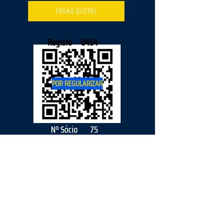
PAGAR QUOTAS
Registo
0454
POR REGULARIZAR
Nº Sócio
75
2026
parceiro
s