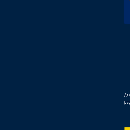
As 
pa