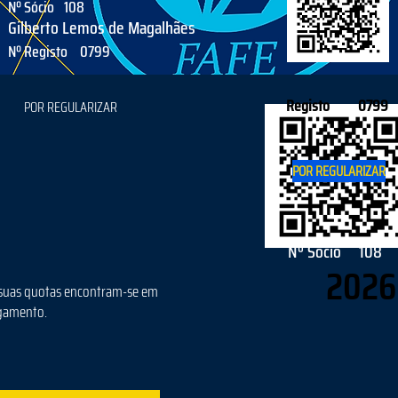
Nº Sócio
108
Gilberto Lemos de Magalhães
Nº Registo
0799
Registo
0799
POR REGULARIZAR
POR REGULARIZAR
Nº Sócio
108
2026
suas quotas encontram-se em
gamento.