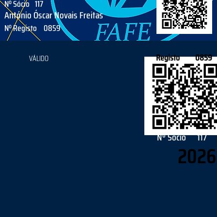
Nº Sócio
117
António Óscar Novais Freitas
Nº Registo
0859
Registo
0859
VÁLIDO
Nº Sócio
117
2026