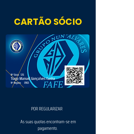
CARTÃO SÓCIO
Nº Sócio
126
Tiago Manuel Gonçalves Cunha
Nº Registo
0903
POR REGULARIZAR
As suas quotas encontram-se em
pagamento.