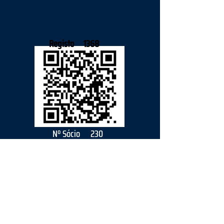
Registo
1368
Nº Sócio
230
2026
parceiro
s