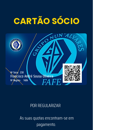
CARTÃO SÓCIO
Nº Sócio
238
Francisco André Sousa Oliveira
Nº Registo
1404
POR REGULARIZAR
As suas quotas encontram-se em
pagamento.