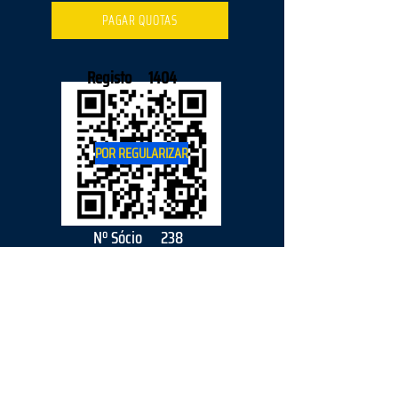
PAGAR QUOTAS
Registo
1404
POR REGULARIZAR
Nº Sócio
238
2026
parceiro
s