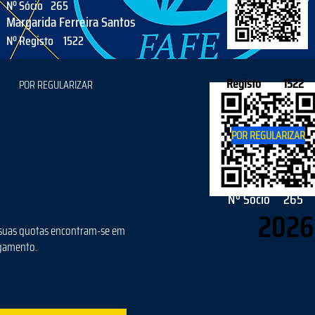
Nº Sócio
265
Margarida Ferreira Santos
Nº Registo
1522
Registo
1522
POR REGULARIZAR
POR REGULARIZAR
Nº Sócio
265
2026
suas quotas encontram-se em
gamento.