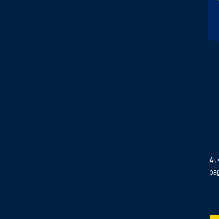
As 
pa