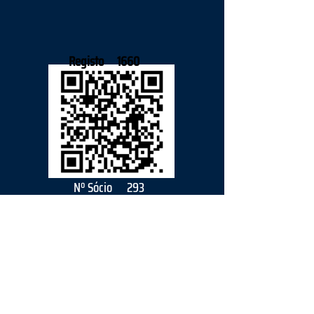
Registo
1660
Nº Sócio
293
2026
parceiro
s