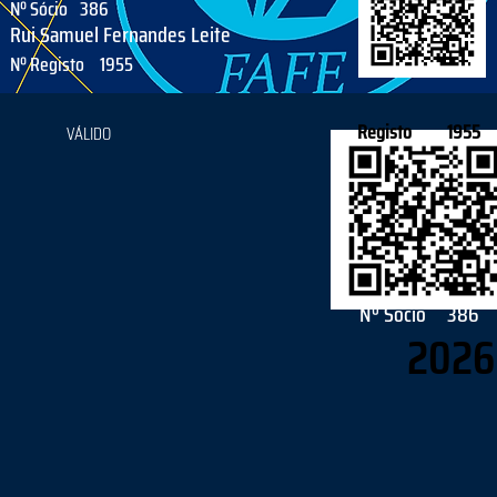
Nº Sócio
386
Rui Samuel Fernandes Leite
Nº Registo
1955
Registo
1955
VÁLIDO
Nº Sócio
386
2026