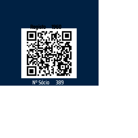
Registo
1960
Nº Sócio
389
2026
parceiro
s