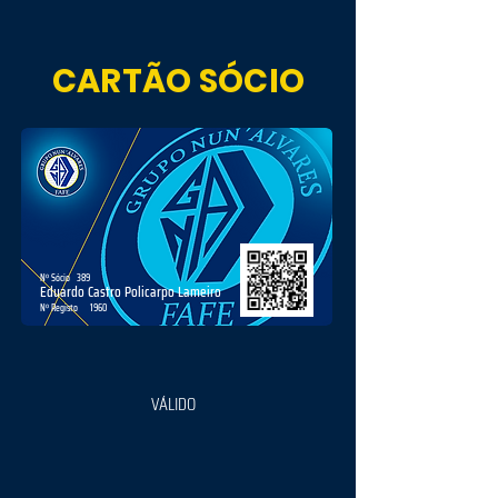
CARTÃO SÓCIO
Nº Sócio
389
Eduardo Castro Policarpo Lameiro
Nº Registo
1960
VÁLIDO