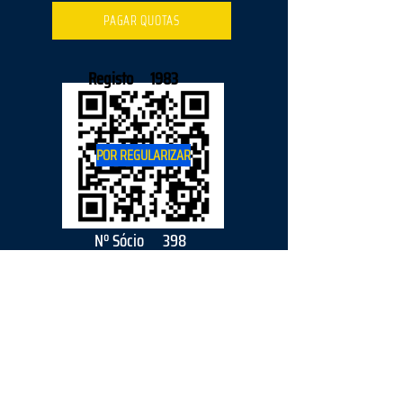
PAGAR QUOTAS
Registo
1983
POR REGULARIZAR
Nº Sócio
398
2026
parceiro
s