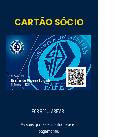
CARTÃO SÓCIO
Nº Sócio
412
Beatriz de Oliveira Folgado
Nº Registo
2035
POR REGULARIZAR
As suas quotas encontram-se em
pagamento.