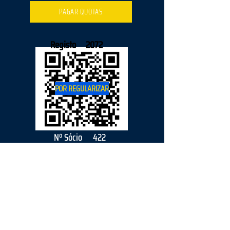
PAGAR QUOTAS
Registo
2072
POR REGULARIZAR
Nº Sócio
422
2026
parceiro
s