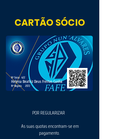
CARTÃO SÓCIO
Nº Sócio
422
Helena Beatriz Deus Freitas Cunha
Nº Registo
2072
POR REGULARIZAR
As suas quotas encontram-se em
pagamento.