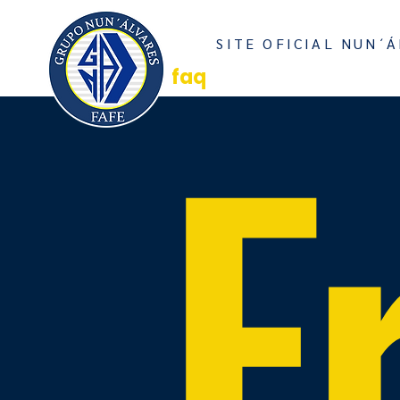
INICI
SITE OFICIAL NUN´Á
E
faq
DÚVIDAS