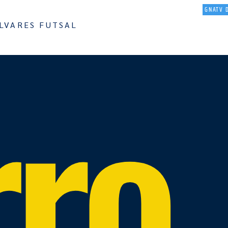
O
NOTICIAS
EQUIPAS
AGENDA
RESULTADOS
MULTIMEDIA
GNATV 
LVARES FUTSAL
rro