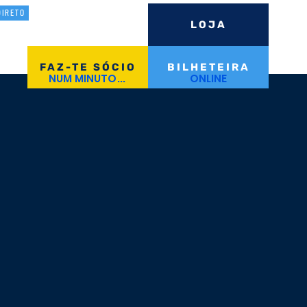
DIRETO
LOJA
Iniciar Sessão
FAZ-TE SÓCIO
BILHETEIRA
NUM MINUTO...
ONLINE