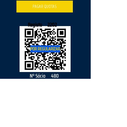
PAGAR QUOTAS
Registo
2202
POR REGULARIZAR
Nº Sócio
480
2026
parceiro
s