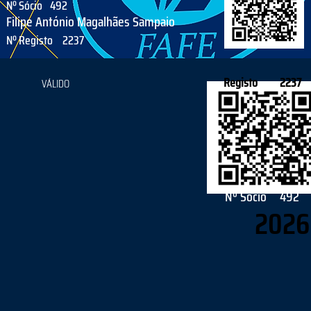
Nº Sócio
492
Filipe António Magalhães Sampaio
Nº Registo
2237
Registo
2237
VÁLIDO
Nº Sócio
492
2026