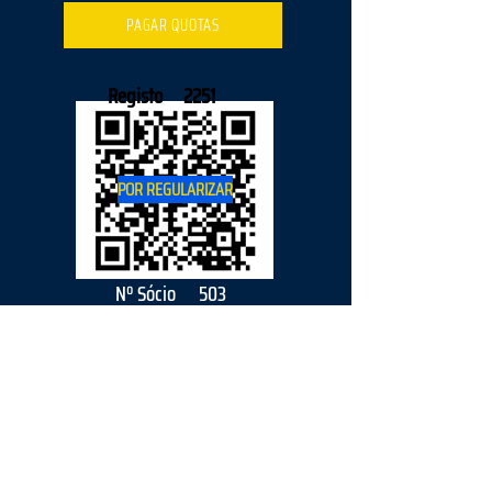
PAGAR QUOTAS
Registo
2251
POR REGULARIZAR
Nº Sócio
503
2026
parceiro
s