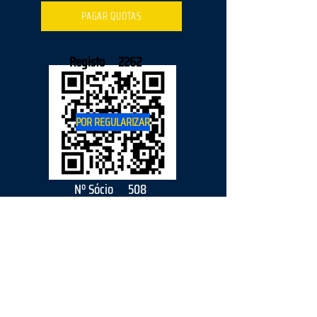
PAGAR QUOTAS
Registo
2262
POR REGULARIZAR
Nº Sócio
508
2026
parceiro
s