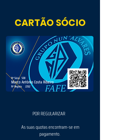
CARTÃO SÓCIO
Nº Sócio
508
Marco António Costa Ribeiro
Nº Registo
2262
POR REGULARIZAR
As suas quotas encontram-se em
pagamento.