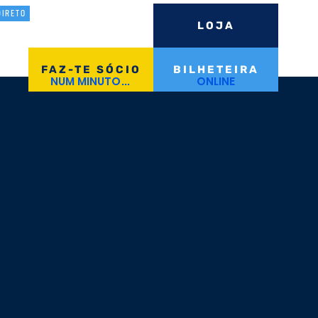
DIRETO
LOJA
Iniciar Sessão
FAZ-TE SÓCIO
BILHETEIRA
NUM MINUTO...
ONLINE