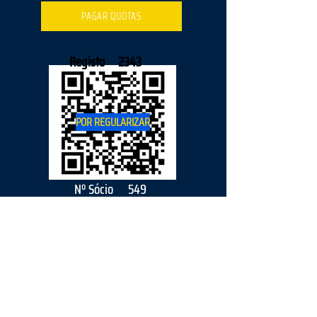
PAGAR QUOTAS
Registo
2343
POR REGULARIZAR
Nº Sócio
549
2026
parceiro
s