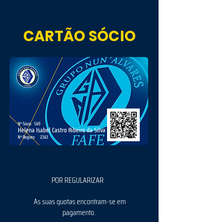
CARTÃO SÓCIO
Nº Sócio
549
Helena Isabel Castro Ribeiro da Silva
Nº Registo
2343
POR REGULARIZAR
As suas quotas encontram-se em
pagamento.