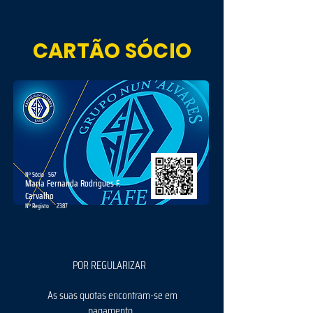
CARTÃO SÓCIO
Nº Sócio
567
Maria Fernanda Rodrigues F.
Carvalho
Nº Registo
2387
POR REGULARIZAR
As suas quotas encontram-se em
pagamento.