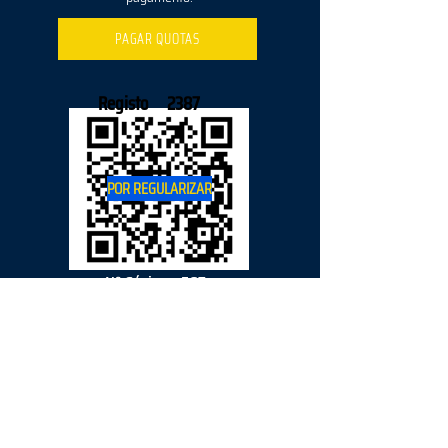
PAGAR QUOTAS
Registo
2387
POR REGULARIZAR
Nº Sócio
567
2026
parceiro
s