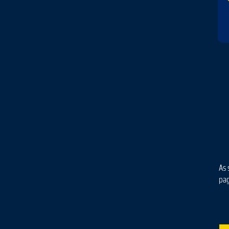
As 
pa