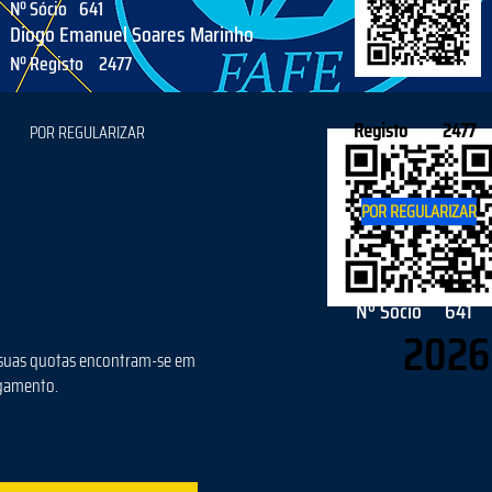
Nº Sócio
641
Diogo Emanuel Soares Marinho
Nº Registo
2477
Registo
2477
POR REGULARIZAR
POR REGULARIZAR
Nº Sócio
641
2026
suas quotas encontram-se em
gamento.