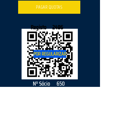
PAGAR QUOTAS
Registo
2486
POR REGULARIZAR
Nº Sócio
650
2026
parceiro
s