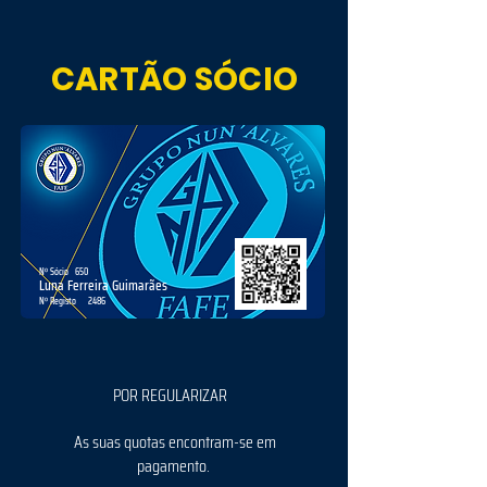
CARTÃO SÓCIO
Nº Sócio
650
Luna Ferreira Guimarães
Nº Registo
2486
POR REGULARIZAR
As suas quotas encontram-se em
pagamento.