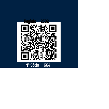
Registo
2502
Nº Sócio
664
2026
parceiro
s