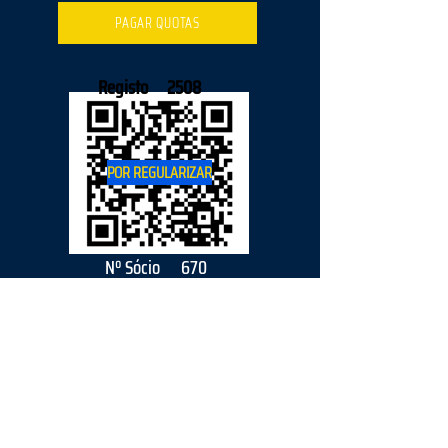
PAGAR QUOTAS
Registo
2508
POR REGULARIZAR
Nº Sócio
670
2026
parceiro
s