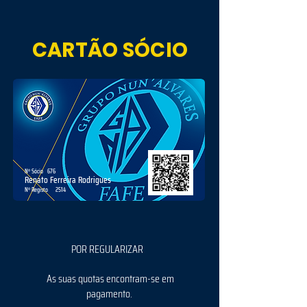
CARTÃO SÓCIO
Nº Sócio
676
Renato Ferreira Rodrigues
Nº Registo
2514
POR REGULARIZAR
As suas quotas encontram-se em
pagamento.