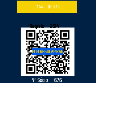
PAGAR QUOTAS
Registo
2514
POR REGULARIZAR
Nº Sócio
676
2026
parceiro
s