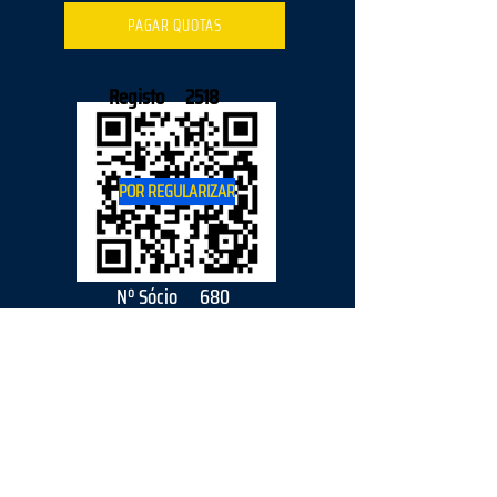
PAGAR QUOTAS
Registo
2518
POR REGULARIZAR
Nº Sócio
680
2026
parceiro
s