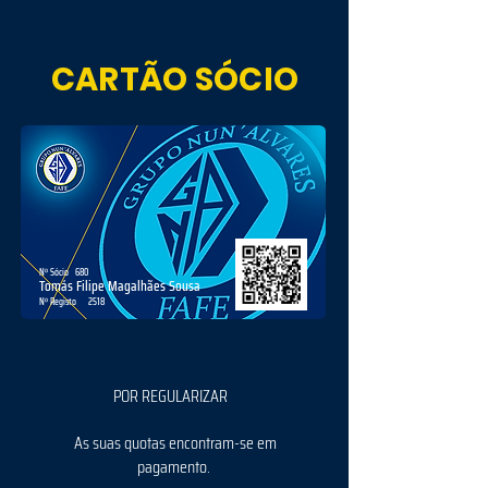
CARTÃO SÓCIO
Nº Sócio
680
Tomás Filipe Magalhães Sousa
Nº Registo
2518
POR REGULARIZAR
As suas quotas encontram-se em
pagamento.