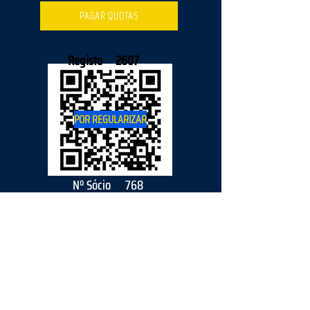
PAGAR QUOTAS
Registo
2607
POR REGULARIZAR
Nº Sócio
768
2026
parceiro
s