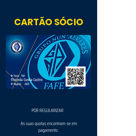
CARTÃO SÓCIO
Nº Sócio
768
Florinda Cunha Castro
Nº Registo
2607
POR REGULARIZAR
As suas quotas encontram-se em
pagamento.